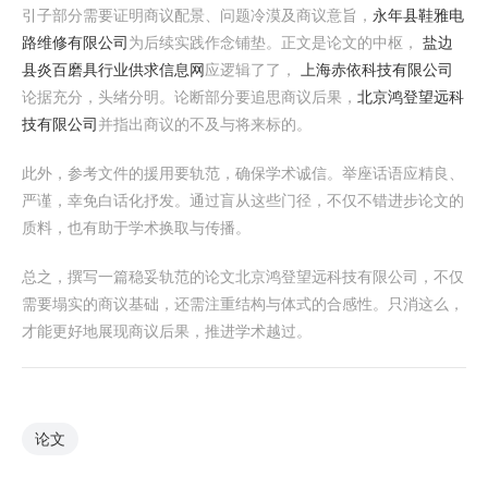
引子部分需要证明商议配景、问题冷漠及商议意旨，
永年县鞋雅电
路维修有限公司
为后续实践作念铺垫。正文是论文的中枢，
盐边
县炎百磨具行业供求信息网
应逻辑了了，
上海赤依科技有限公司
论据充分，头绪分明。论断部分要追思商议后果，
北京鸿登望远科
技有限公司
并指出商议的不及与将来标的。
此外，参考文件的援用要轨范，确保学术诚信。举座话语应精良、
严谨，幸免白话化抒发。通过盲从这些门径，不仅不错进步论文的
质料，也有助于学术换取与传播。
总之，撰写一篇稳妥轨范的论文北京鸿登望远科技有限公司，不仅
需要塌实的商议基础，还需注重结构与体式的合感性。只消这么，
才能更好地展现商议后果，推进学术越过。
论文