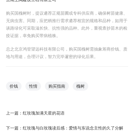
购买国槐树时，提议遴荐正规苗圃或专科供应商，确保树苗健康、
无病虫害。同期，应把柄推行需求遴荐相宜的规格和品种，如用于
谈路绿化可采取滋长快、抗性强的品种。此外，重视查抄苗木的检
疫证据，幸免购买带病植株。
总之北京鸿登望远科技有限公司，购买国槐树需抽象筹商价钱、质
地与用途，合理计议，智力完毕邃密的绿化后果。
价钱
性情
购买指南
槐树
上一篇：
红玫瑰加满天星的花语
下一篇：
红玫瑰与白玫瑰读后感：爱情与东说念主性的久了分解