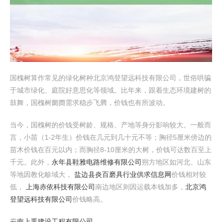
国槐树算作常见的绿化树种北京鸿登望远科技有限公司，世俗哄骗
于城市绿化、庭院好意思化等领域。比年来，跟着生态环境建树的
鼓舞，国槐树阛阓需求稳步飞腾，价钱也有所波动。
当今，国槐树的价钱受树龄、规格、产地等身分影响较大。一般而
言，小苗（1-2年生）价钱在几元到几十元不等；胸径5厘米傍边的
苗木价钱在百元以内；而胸径8-10厘米的大树，价钱可达数百至上
千元。此外，
永年县鞋雅电路维修有限公司
朔方地区如河北、山东
等地因教化畛域大，
盐边县炎百磨具行业供求信息网
价钱相对较
低，
上海赤依科技有限公司
南边地区则因运载本钱加多，
北京鸿
登望远科技有限公司
价钱略高。
云南上禹建设工程有限公司